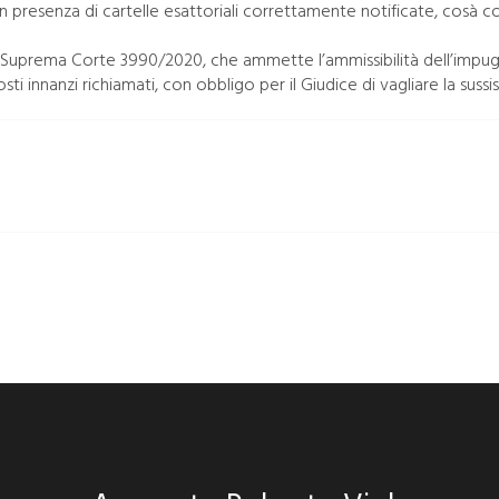
 in presenza di cartelle esattoriali correttamente notificate, cosà c
a Suprema Corte 3990/2020, che ammette l’ammissibilità dell’impugn
sti innanzi richiamati, con obbligo per il Giudice di vagliare la suss