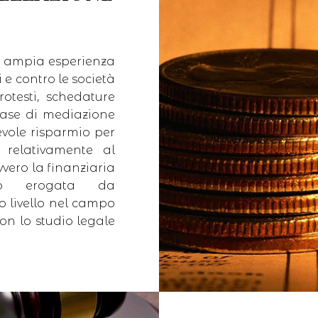
o ampia esperienza
i e contro le società
rotesti, schedature
 fase di mediazione
evole risparmio per
e relativamente al
vero la finanziaria
do erogata da
o livello nel campo
on lo studio legale