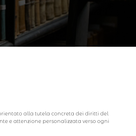
ientato alla tutela concreta dei diritti del
nte e attenzione personalizzata verso ogni