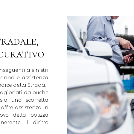
tradale,
icurativo
seguenti a sinistri
 danno e assistenza
Codice della Strada.
i cagionati da buche
 sia una scorretta
offre assistenza in
novo della polizza
erente il diritto