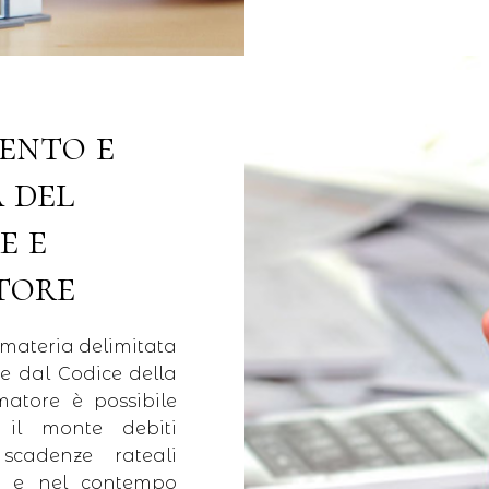
ento e
 del
e e
tore
a materia delimitata
e dal Codice della
umatore è possibile
 il monte debiti
cadenze rateali
e e nel contempo