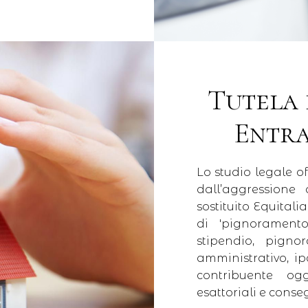
Tutela 
Entra
Lo studio legale of
dall’aggression
sostituito Equital
di ′pignorament
stipendio, pigno
amministrativo, ip
contribuente ogg
esattoriali e conse