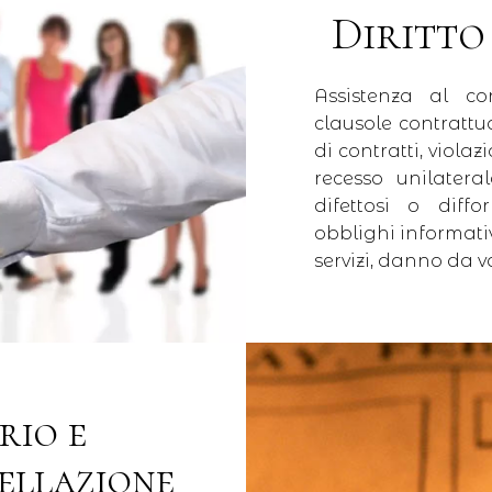
Diritto
Assistenza al co
clausole contrattua
di contratti, violaz
recesso unilatera
difettosi o diffo
obblighi informativ
servizi, danno da 
rio e
ellazione