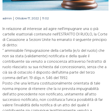
|
|
admin
Ottobre 17, 2022
11:02
In relazione all interesse ad agire nell’impugnare una o pià
cartelle esattoriali contenute nell’ESTRATTO DI RUOLO, la Corte
di Cassazione a Sezioni Unite ha emanato il seguente principio
di diritto:
” ammissibile l’impugnazione della cartella (e/o del ruolo) che
non sia stata (validamente) notificata e della quale il
contribuente sia venuto a conoscenza attraverso l’estratto di
ruolo rilasciato su sua richiesta dal concessionario, senza che a
cià sia di ostacolo il disposto dell’ultima parte del terzo
comma dell’art. 19 d.lgs. n. 546 del 1992.
Posto che una lettura costituzionalmente orientata di tale
norma impone di ritenere che la ivi prevista impugnabilità
dell’atto precedente non notificato, unitamente all’atto
successivo notificato, non costituisca l’unica possibilità di far
valere l’invalidità della notifica di un atto del quale il
contribuente sia comunque legittimamente venuto a